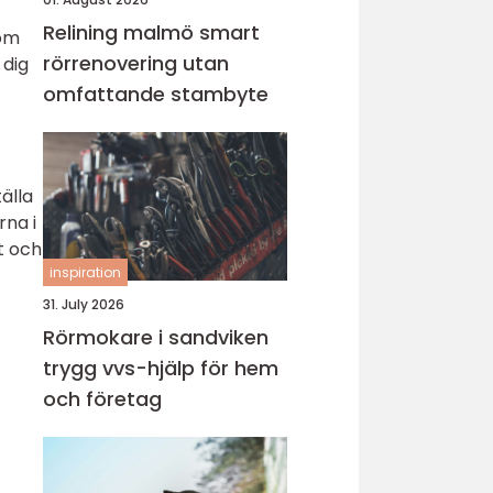
Relining malmö smart
nom
rörrenovering utan
 dig
omfattande stambyte
älla
rna i
t och
inspiration
31. July 2026
Rörmokare i sandviken
trygg vvs-hjälp för hem
och företag