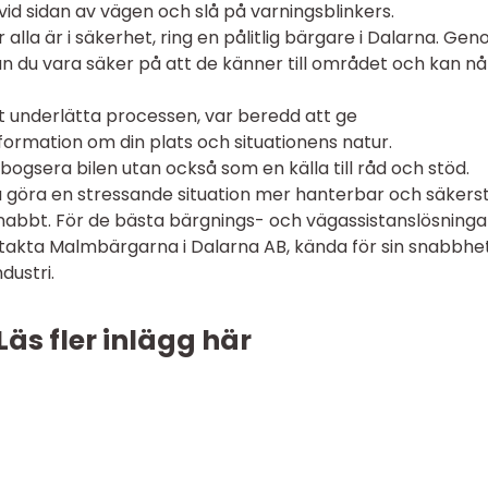
s vid sidan av vägen och slå på varningsblinkers.
 alla är i säkerhet, ring en pålitlig bärgare i Dalarna. Ge
an du vara säker på att de känner till området och kan nå
t underlätta processen, var beredd att ge
formation om din plats och situationens natur.
 bogsera bilen utan också som en källa till råd och stöd.
u göra en stressande situation mer hanterbar och säkerst
snabbt. För de bästa bärgnings- och vägassistanslösninga
takta Malmbärgarna i Dalarna AB, kända för sin snabbhe
dustri.
Läs fler inlägg här