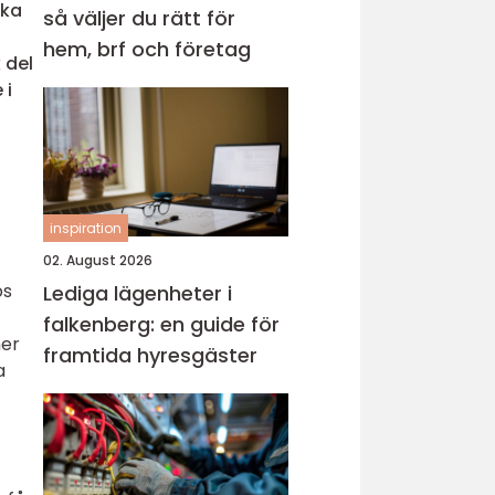
cka
så väljer du rätt för
hem, brf och företag
 del
 i
inspiration
02. August 2026
os
Lediga lägenheter i
falkenberg: en guide för
mer
framtida hyresgäster
a