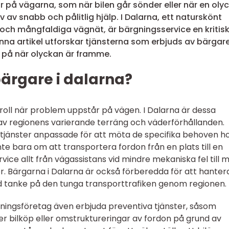
r på vägarna, som när bilen går sönder eller när en oly
v av snabb och pålitlig hjälp. I Dalarna, ett naturskönt
ch mångfaldiga vägnät, är bärgningsservice en kritisk
Denna artikel utforskar tjänsterna som erbjuds av bärgare
 på när olyckan är framme.
ärgare i dalarna?
oll när problem uppstår på vägen. I Dalarna är dessa
d av regionens varierande terräng och väderförhållanden.
 tjänster anpassade för att möta de specifika behoven h
nte bara om att transportera fordon från en plats till en
vice allt från vägassistans vid mindre mekaniska fel till 
or. Bärgarna i Dalarna är också förberedda för att hanter
med tanke på den tunga transporttrafiken genom regionen.
ningsföretag även erbjuda preventiva tjänster, såsom
er bilköp eller omstruktureringar av fordon på grund av