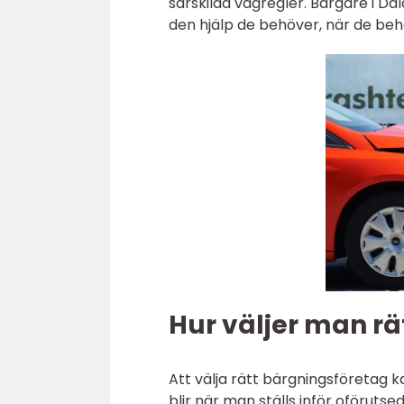
särskilda vägregler. Bärgare i Dal
den hjälp de behöver, när de beh
Hur väljer man rä
Att välja rätt bärgningsföretag ka
blir när man ställs inför oförutse