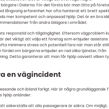
bärgare i Dalarna. För det första bör man titta på föret
ed långvarig erfarenhet har ofta hanterat ett brett spe
uda mer kompetent och anpassad hjälp. Det är en bra idé
mmendationer från andra bilägare i området.
gets responstid och tillgänglighet. Eftersom vägproblem k
r det viktigt att välja ett företag som erbjuder assistans
ta minimera stress och potentiell fara när man står still
n fördel om bärgarna erbjuder en rad olika tjänster, från
gning. Detta garanterar att man får hjälp oavsett vilken t
era en vägincident
essande och ibland farligt. Här är några grundläggande T
ls hjälp anländer:
att säkerställa att alla passagerare är säkra. Om möjligt,