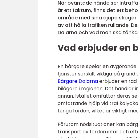
När oväntade händelser inträffa
är ett faktum, finns det ett beho
område med sina djupa skogar o
av att hålla trafiken rullande. 
Dalarna och vad man ska tänka
Vad erbjuder en b
En bärgare spelar en avgörande r
tjänster särskilt viktiga på grun
Bärgare Dalarna
erbjuder en rad
bilägare i regionen. Det handlar i
annan. Istället omfattar deras ser
omfattande hjälp vid trafikolyck
tunga fordon, vilket är viktigt 
Förutom nödsituationer kan bärg
transport av fordon inför och eft