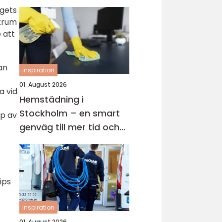
agets
ktrum
 att
an
inspiration
01. August 2026
a vid
Hemstädning i
Stockholm – en smart
yp av
genväg till mer tid och
lugn i vardagen
ips
inspiration
01. August 2026