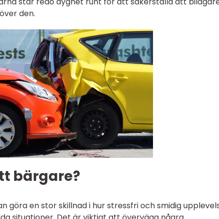
arna står redo dygnet runt för att säkerställa att bilägare
över den.
tt bärgare?
n göra en stor skillnad i hur stressfri och smidig uppleve
dda situationer. Det är viktigt att överväga några