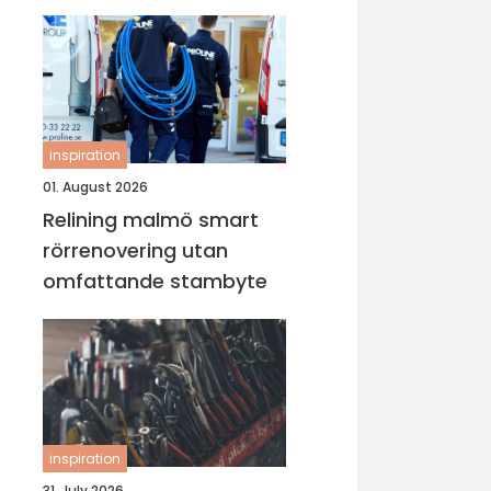
lugn i vardagen
inspiration
01. August 2026
Relining malmö smart
rörrenovering utan
omfattande stambyte
inspiration
31. July 2026