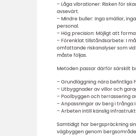
– Låga vibrationer: Risken för s
avsevärt.
– Mindre buller: Inga smällar, i
personal.
– Hög precision: Möjligt att form
– Förenklat tillståndsarbete: I m
omfattande riskanalyser som vid
måste följas.
Metoden passar därför särskilt br
– Grundläggning nära befintliga 
– Utbyggnader av villor och gar
– Poolbyggen och terrassering a
– Anpassningar av berg i trånga 
– Arbeten intill känslig infrastr
Samtidigt har bergspräckning si
vägbyggen genom bergsområden, 