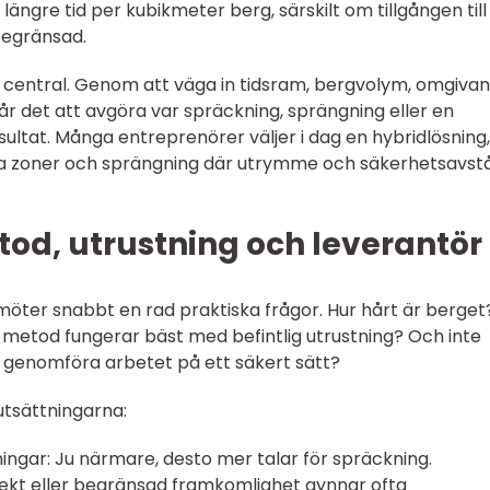
längre tid per kubikmeter berg, särskilt om tillgången till
begränsad.
e central. Genom att väga in tidsram, bergvolym, omgiva
 det att avgöra var spräckning, sprängning eller en
ultat. Många entreprenörer väljer i dag en hybridlösning,
iga zoner och sprängning där utrymme och säkerhetsavst
od, utrustning och leverantör
möter snabbt en rad praktiska frågor. Hur hårt är berget
metod fungerar bäst med befintlig utrustning? Och inte
genomföra arbetet på ett säkert sätt?
rutsättningarna:
ingar: Ju närmare, desto mer talar för spräckning.
jekt eller begränsad framkomlighet gynnar ofta