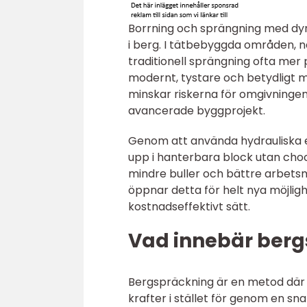
Borrning och sprängning med dyna
i berg. I tätbebyggda områden, n
traditionell sprängning ofta mer
modernt, tystare och betydligt me
minskar riskerna för omgivning
avancerade byggprojekt.
Genom att använda hydrauliska el
upp i hanterbara block utan chock
mindre buller och bättre arbets
öppnar detta för helt nya möjlig
kostnadseffektivt sätt.
Vad innebär berg
Bergspräckning är en metod där
krafter i stället för genom en sn