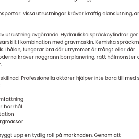
ransporter: Vissa utrustningar kräver kraftig elanslutning, 
t av utrustning avgörande. Hydrauliska spräckcylindrar ger
särskilt i kombination med grävmaskin. Kemiska spräckm
 i hålen, fungerar bra där utrymmet är trångt eller där
toderna kräver noggrann borrplanering, rätt hålmönster 
.
killnad. Professionella aktörer hjälper inte bara till med 
:
mfattning
r borrhål
tation
bergmassor
yggt upp en tydlig roll på marknaden. Genom att