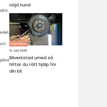
nöjd hund
andra
edel,
och
inspiration
31. July 2026
Bilverkstad umeå så
själva
hittar du rätt hjälp för
din bil