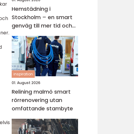
kar
Hemstädning i
Stockholm – en smart
 och
genväg till mer tid och
ner.
lugn i vardagen
d
inspiration
01. August 2026
Relining malmö smart
rörrenovering utan
omfattande stambyte
elvis