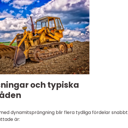
sningar och typiska
åden
ed dynamitsprängning blir flera tydliga fördelar snabbt
ttade är: