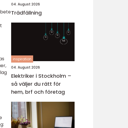
04. August 2026
rbete
Trädfällning
t
as
inspiration
er,
04. August 2026
lag
Elektriker i Stockholm –
så väljer du rätt för
hem, brf och företag
e
g: