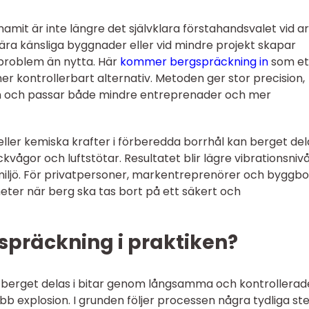
mit är inte längre det självklara förstahandsvalet vid a
ära känsliga byggnader eller vid mindre projekt skapar
 problem än nytta. Här
kommer bergspräckning in
som et
r kontrollerbart alternativ. Metoden ger stor precision,
en och passar både mindre entreprenader och mer
ler kemiska krafter i förberedda borrhål kan berget del
vågor och luftstötar. Resultatet blir lägre vibrationsnivå
miljö. För privatpersoner, markentreprenörer och byggbo
heter när berg ska tas bort på ett säkert och
spräckning i praktiken?
 berget delas i bitar genom långsamma och kontrollerad
abb explosion. I grunden följer processen några tydliga ste