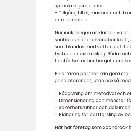
spräckningsmetoder.
– Tillgång till el, maskiner och t
är mer mobila.
När inriktningen är klar blir vale
snabb och återanvändbar kraft, 
som blandas med vatten och hälls
tystnad är extra viktig. Båda me
förståelse för hur berget spricker
En erfaren partner kan göra stor s
genomförandet, utan också med
– Rådgivning om metodval och o
– Dimensionering och mönster fö
– Säkerhetsrutiner och dokumen
– Planering för bortforsling av 
Här har företag som Scandrock b