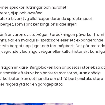
mer sprickor, lutningar och hårdhet.
meter, djup och avstånd.
auliska kilverktyg eller expanderande spräckmedel.
 berget, som spricker längs önskade linjer.
g är frånvaron av stötvågor. Spräckningen påverkar framf
 finns. När en hydraulisk spräckare eller ett expanderande
 bryts berget upp lugnt och förutsägbart. Det gör metod
usgrunder, ledningar, vägar eller kulturhistoriskt känsliga
ikfrågan enklare. Bergblocken kan anpassas i storlek så at
astmaskin effektivt kan hantera massorna, utan onödig
arkarbeten kan det handla om att få bort enstaka stora
ler frigöra yta för en garageplatta.