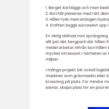
1. Berget kartläggs och man bedö
2. Borrhål planeras med rätt dia
3. Hålen fylls med antingen hydr
4. Kraften byggs successivt upp i
En viktig skillnad mot sprängnin
allt just det bergparti där hålen
medel arbetar inifrån borrhålen
mycket intressant i närheten av h
miljöer.
I många projekt blir också logist
maskiner som grävmaskin eller l
krossning på plats. För mindre m
stenar, skapa plats för en pool el