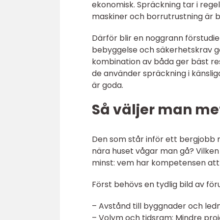
ekonomisk. Spräckning tar i regel 
maskiner och borrutrustning är 
Därför blir en noggrann förstudi
bebyggelse och säkerhetskrav går
kombination av båda ger bäst res
de använder spräckning i känsl
är goda.
Så väljer man met
Den som står inför ett bergjobb 
nära huset vågar man gå? Vilken 
minst: vem har kompetensen att 
Först behövs en tydlig bild av fö
– Avstånd till byggnader och ledn
– Volym och tidsram: Mindre pro