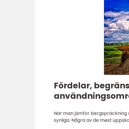
Fördelar, begrän
användningsomr
När man jämför bergspräckning m
synliga. Några av de mest uppska