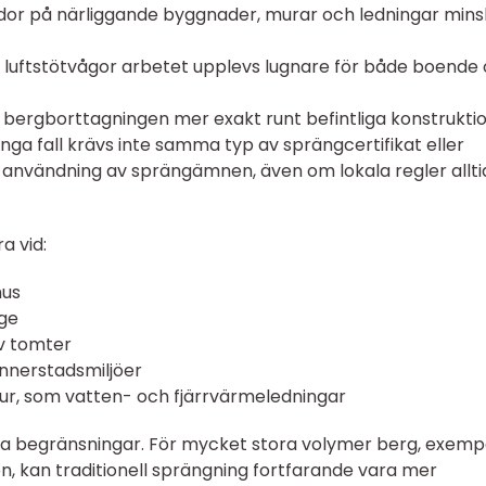
kador på närliggande byggnader, murar och ledningar mins
nga luftstötvågor arbetet upplevs lugnare för både boende
a bergborttagningen mer exakt runt befintliga konstruktio
ånga fall krävs inte samma typ av sprängcertifikat eller
 användning av sprängämnen, även om lokala regler allti
a vid:
hus
age
v tomter
innerstadsmiljöer
uktur, som vatten- och fjärrvärmeledningar
na begränsningar. För mycket stora volymer berg, exemp
kan traditionell sprängning fortfarande vara mer