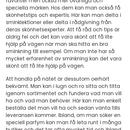
favoriter men också mer ovanliga och
speciella märken. Hos dem kan man också få
skönhetstips och expertis. Här kan man delta i
sminklektioner eller delta i rådgivning från
deras skönhetsexperter. Att få råd och tips är
aldrig fel och det kan vara skönt att få lite
hjälp på vägen när man ska hitta en bra
sminkning till exempel. Om man inte har så
mycket erfarenhet av sminkning kan det vara
skönt att få lite hjälp på vägen.
Att handla på nätet är dessutom oerhört
bekvämt. Man kan i lugn och ro sitta och titta
igenom sortimentet och fundera vad man vill
ha och vad man behöver. Här kan man enkelt
beställa det man vill ha och sedan vänta tills
leveransen kommer. Ibland, om man söker en
speciell parfym kan man få leta runt i många
butiker och det tar ofta mycket tid och ibland