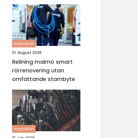
lugn i vardagen
inspiration
01. August 2026
Relining malmö smart
rörrenovering utan
omfattande stambyte
inspiration
31. July 2026