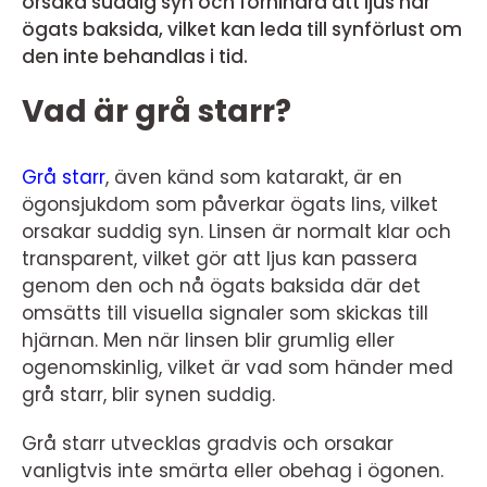
orsaka suddig syn och förhindra att ljus når
ögats baksida, vilket kan leda till synförlust om
den inte behandlas i tid.
Vad är grå starr?
Grå starr
, även känd som katarakt, är en
ögonsjukdom som påverkar ögats lins, vilket
orsakar suddig syn. Linsen är normalt klar och
transparent, vilket gör att ljus kan passera
genom den och nå ögats baksida där det
omsätts till visuella signaler som skickas till
hjärnan. Men när linsen blir grumlig eller
ogenomskinlig, vilket är vad som händer med
grå starr, blir synen suddig.
Grå starr utvecklas gradvis och orsakar
vanligtvis inte smärta eller obehag i ögonen.