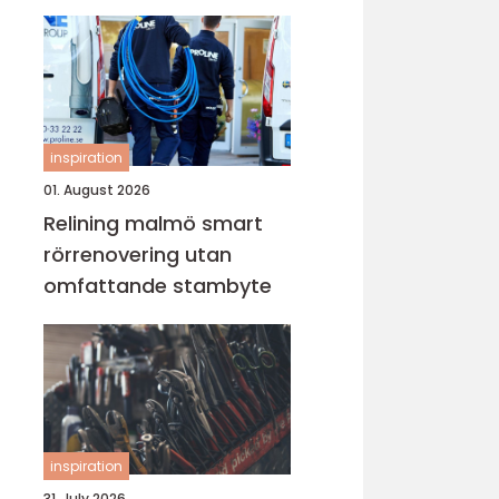
lugn i vardagen
inspiration
01. August 2026
Relining malmö smart
rörrenovering utan
omfattande stambyte
inspiration
31. July 2026