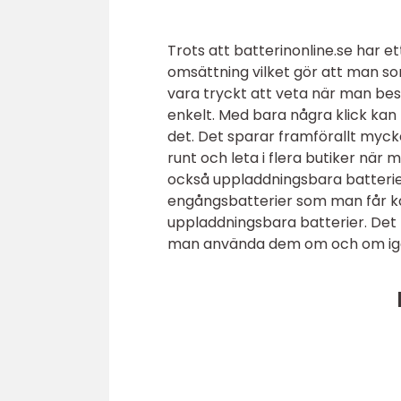
Trots att batterinonline.se har e
omsättning vilket gör att man som
vara tryckt att veta när man bes
enkelt. Med bara några klick ka
det. Det sparar framförallt mycke
runt och leta i flera butiker när 
också uppladdningsbara batterier,
engångsbatterier som man får kas
uppladdningsbara batterier. Det ko
man använda dem om och om ig