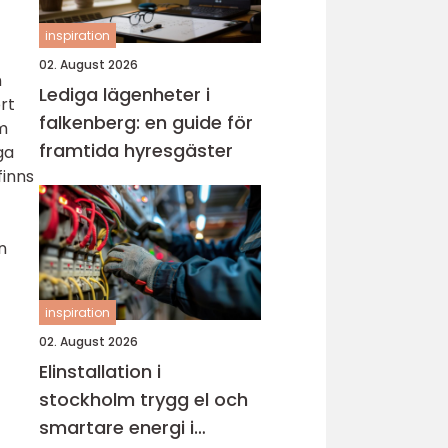
inspiration
02. August 2026
n
Lediga lägenheter i
rt
falkenberg: en guide för
m
framtida hyresgäster
ga
finns
n
inspiration
02. August 2026
Elinstallation i
stockholm trygg el och
smartare energi i