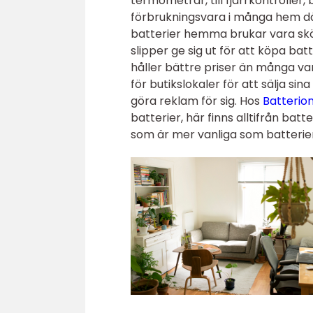
termometrar, till fjärrkontroller
förbrukningsvara i många hem då d
batterier hemma brukar vara skönt
slipper ge sig ut för att köpa batt
håller bättre priser än många v
för butikslokaler för att sälja si
göra reklam för sig. Hos
Batterion
batterier, här finns alltifrån batt
som är mer vanliga som batterier 