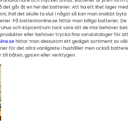
, brandvarnare och mycket annat. Batterier är ju en form 
et går åt en hel del batterier. Att ha ett litet lager me
, ifall det skulle ta slut i något så kan man snabbt byta
erier. På batterinonline.se hittar man billiga batterier. De
aruhus och köpcentrum tack vare att de inte behöver bet
na produkter eller behöver trycka fina varukataloger för at
line.se
hittar man dessutom ett gediget sortiment av oli
erier för det allra vanligaste i hushållet men också batteri
till båten, gps:en eller verktygen.