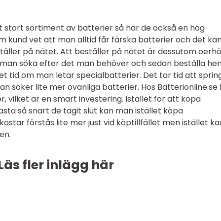
tt stort sortiment av batterier så har de också en hög
 kund vet att man alltid får färska batterier och det ka
täller på nätet. Att beställer på nätet är dessutom oerhö
n man söka efter det man behöver och sedan beställa he
t tid om man letar specialbatterier. Det tar tid att sprin
man söker lite mer ovanliga batterier. Hos Batterionline.se 
 vilket är en smart investering. Istället för att köpa
ta så snart de tagit slut kan man istället köpa
star förstås lite mer just vid köptillfället men istället ka
en.
Läs fler inlägg här