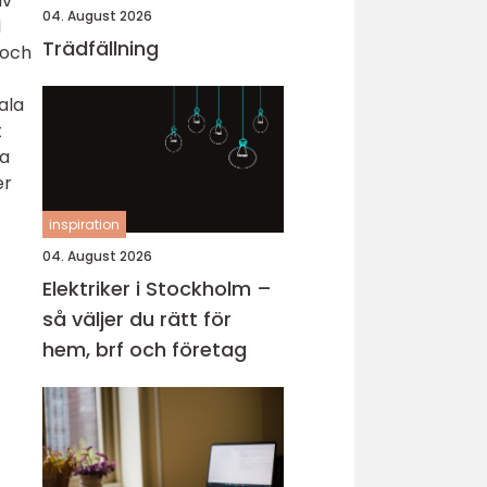
av
04. August 2026
d
Trädfällning
 och
ala
t
ka
er
inspiration
04. August 2026
Elektriker i Stockholm –
så väljer du rätt för
hem, brf och företag