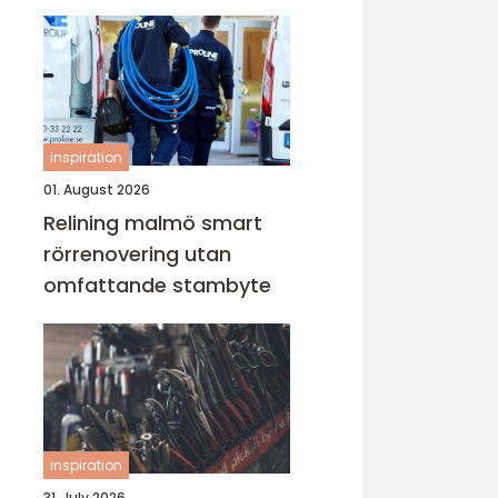
lugn i vardagen
inspiration
01. August 2026
Relining malmö smart
rörrenovering utan
omfattande stambyte
inspiration
31. July 2026