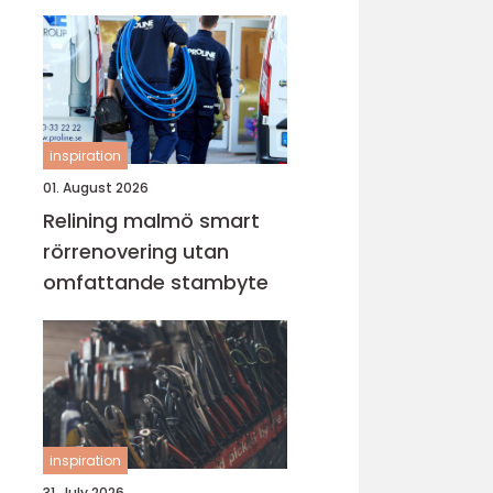
lugn i vardagen
inspiration
01. August 2026
Relining malmö smart
rörrenovering utan
omfattande stambyte
inspiration
31. July 2026