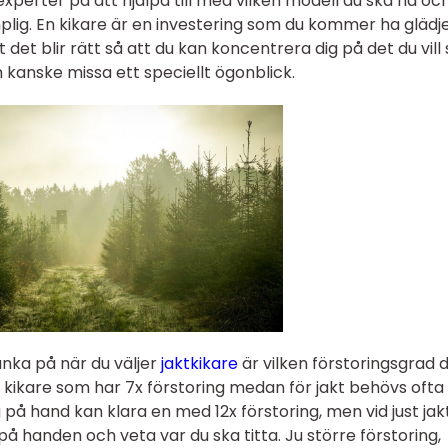
experter på att hjälpa till med vilken modell du ska ha oc
plig. En kikare är en investering som du kommer ha glädj
tt det blir rätt så att du kan koncentrera dig på det du vill
 kanske missa ett speciellt ögonblick.
änka på när du väljer
jaktkikare
är vilken förstoringsgrad 
 kikare som har 7x förstoring medan för jakt behövs ofta
ig på hand kan klara en med 12x förstoring, men vid just jak
på handen och veta var du ska titta. Ju större förstoring,