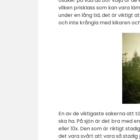
osäker på vad du bör välja är de 
vilken prisklass som kan vara läm
under en lång tid, det är viktigt a
och inte krångla med kikaren och
En av de viktigaste sakerna att t
ska ha. På sjön är det bra med en
eller 10x. Den som är riktigt stad
det vara svårt att vara så stadig 