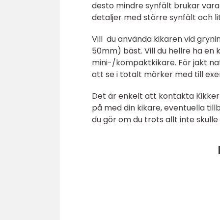
desto mindre synfält brukar vara e
detaljer med större synfält och l
Vill du använda kikaren vid gryn
50mm) bäst. Vill du hellre ha en 
mini-/kompaktkikare. För jakt na
att se i totalt mörker med till ex
Det är enkelt att kontakta Kikke
på med din kikare, eventuella til
du gör om du trots allt inte skull