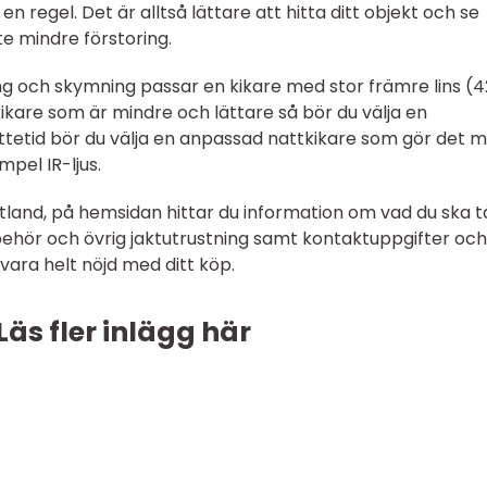
n regel. Det är alltså lättare att hitta ditt objekt och se
ite mindre förstoring.
ing och skymning passar en kikare med stor främre lins (
kikare som är mindre och lättare så bör du välja en
ttetid bör du välja en anpassad nattkikare som gör det mö
empel IR-ljus.
rtland, på hemsidan hittar du information om vad du ska 
lbehör och övrig jaktutrustning samt kontaktuppgifter oc
e vara helt nöjd med ditt köp.
Läs fler inlägg här