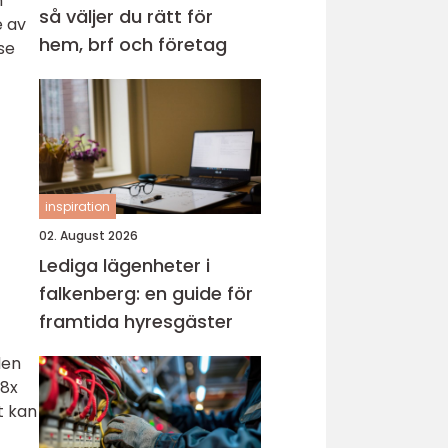
h
så väljer du rätt för
e av
hem, brf och företag
 se
inspiration
02. August 2026
Lediga lägenheter i
falkenberg: en guide för
framtida hyresgäster
den
 8x
t kan