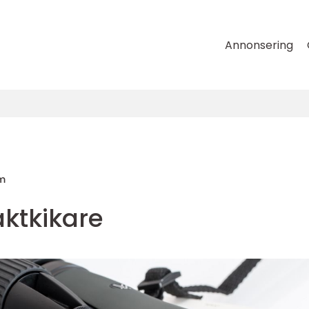
Annonsering
m
aktkikare