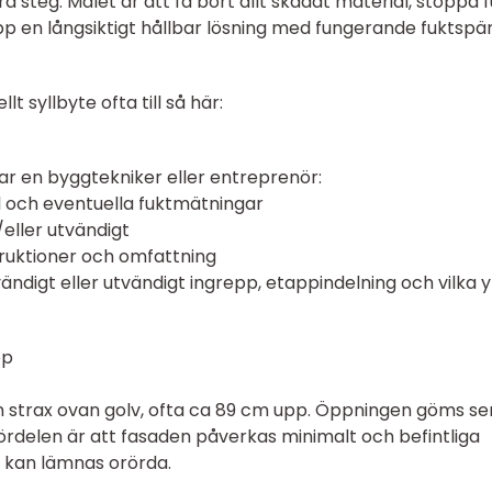
era steg. Målet är att få bort allt skadat material, stoppa 
en långsiktigt hållbar lösning med fungerande fuktspä
t syllbyte ofta till så här:
r en byggtekniker eller entreprenör:
l och eventuella fuktmätningar
eller utvändigt
ruktioner och omfattning
ändigt eller utvändigt ingrepp, etappindelning och vilka y
pp
gen strax ovan golv, ofta ca 89 cm upp. Öppningen göms s
ördelen är att fasaden påverkas minimalt och befintliga
 kan lämnas orörda.