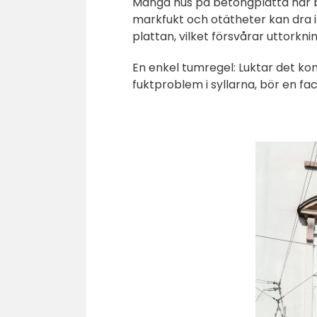
Många hus på betongplatta har bri
markfukt och otätheter kan dra in f
plattan, vilket försvårar uttorkn
En enkel tumregel: Luktar det ko
fuktproblem i syllarna, bör en f