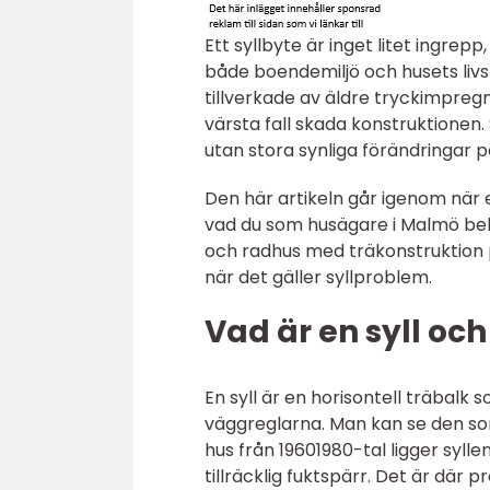
Ett syllbyte är inget litet ingre
både boendemiljö och husets livs
tillverkade av äldre tryckimpregn
värsta fall skada konstruktionen.
utan stora synliga förändringar p
Den här artikeln går igenom när 
vad du som husägare i Malmö behö
och radhus med träkonstruktion p
när det gäller syllproblem.
Vad är en syll oc
En syll är en horisontell träbalk
väggreglarna. Man kan se den som
hus från 19601980-tal ligger syll
tillräcklig fuktspärr. Det är där 