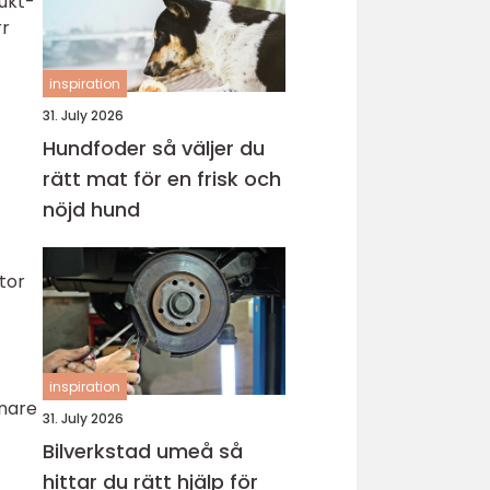
fukt-
rr
inspiration
31. July 2026
Hundfoder så väljer du
rätt mat för en frisk och
nöjd hund
tor
inspiration
enare
31. July 2026
Bilverkstad umeå så
hittar du rätt hjälp för