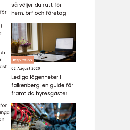
så väljer du rätt för
för
hem, brf och företag
i
a
och
r
inspiration
ast
02. August 2026
Lediga lägenheter i
falkenberg: en guide för
framtida hyresgäster
 för
många
an