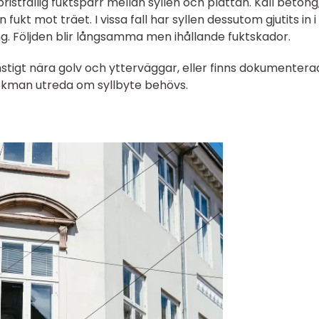
stfällig fuktspärr mellan syllen och plattan. Kall betong
ukt mot träet. I vissa fall har syllen dessutom gjutits in i
ing. Följden blir långsamma men ihållande fuktskador.
nstigt nära golv och ytterväggar, eller finns dokumenter
ackman utreda om syllbyte behövs.