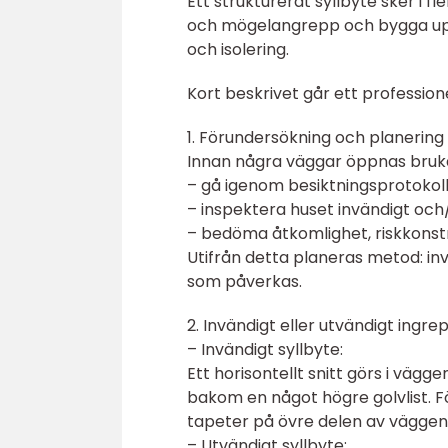
Ett strukturerat syllbyte sker i fl
och mögelangrepp och bygga upp 
och isolering.
Kort beskrivet går ett professionell
1. Förundersökning och planering
Innan några väggar öppnas bruka
– gå igenom besiktningsprotokol
– inspektera huset invändigt och/
– bedöma åtkomlighet, riskkonst
Utifrån detta planeras metod: inv
som påverkas.
2. Invändigt eller utvändigt ingre
– Invändigt syllbyte:
Ett horisontellt snitt görs i väg
bakom en något högre golvlist. F
tapeter på övre delen av väggen
– Utvändigt syllbyte: