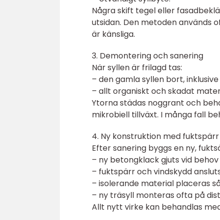
Några skift tegel eller fasadbeklä
utsidan. Den metoden används oft
är känsliga.
3. Demontering och sanering
När syllen är frilagd tas:
– den gamla syllen bort, inklusiv
– allt organiskt och skadat materi
Ytorna städas noggrant och beh
mikrobiell tillväxt. I många fal
4. Ny konstruktion med fuktspärr 
Efter sanering byggs en ny, fukts
– ny betongklack gjuts vid behov n
– fuktspärr och vindskydd anslu
– isolerande material placeras så a
– ny träsyll monteras ofta på d
Allt nytt virke kan behandlas med