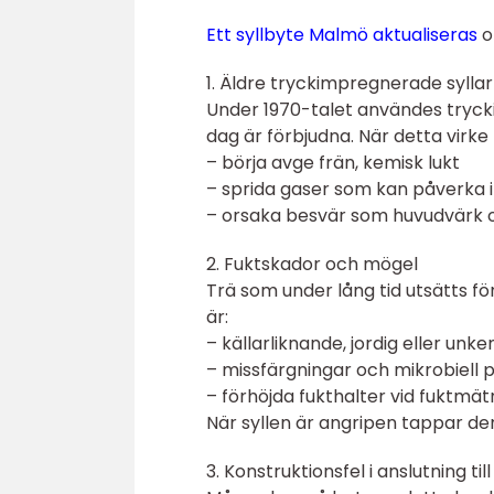
Ett syllbyte Malmö aktualiseras
of
1. Äldre tryckimpregnerade syllar
Under 1970-talet användes trycki
dag är förbjudna. När detta virke b
– börja avge frän, kemisk lukt
– sprida gaser som kan påverka 
– orsaka besvär som huvudvärk och
2. Fuktskador och mögel
Trä som under lång tid utsätts för 
är:
– källarliknande, jordig eller unke
– missfärgningar och mikrobiell 
– förhöjda fukthalter vid fuktmät
När syllen är angripen tappar de
3. Konstruktionsfel i anslutning til