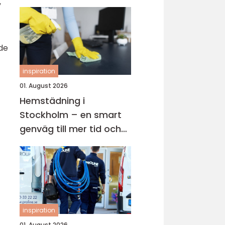
,
ade
inspiration
01. August 2026
Hemstädning i
Stockholm – en smart
genväg till mer tid och
lugn i vardagen
inspiration
01. August 2026