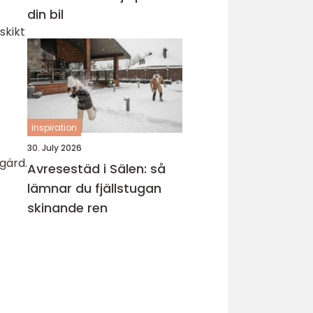
din bil
skikt
inspiration
30. July 2026
gärd.
Avresestäd i Sälen: så
lämnar du fjällstugan
skinande ren