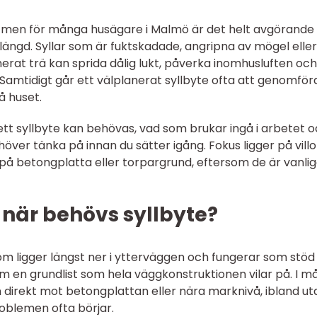
pp, men för många husägare i Malmö är det helt avgörande 
längd. Syllar som är fuktskadade, angripna av mögel eller
erat trä kan sprida dålig lukt, påverka inomhusluften och 
 Samtidigt går ett välplanerat syllbyte ofta att genomför
å huset.
ett syllbyte kan behövas, vad som brukar ingå i arbetet 
ver tänka på innan du sätter igång. Fokus ligger på villo
å betongplatta eller torpargrund, eftersom de är vanlig
h när behövs syllbyte?
 som ligger längst ner i ytterväggen och fungerar som stöd
 en grundlist som hela väggkonstruktionen vilar på. I 
en direkt mot betongplattan eller nära marknivå, ibland ut
problemen ofta börjar.