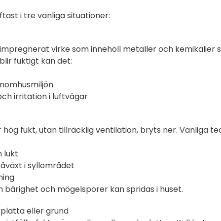
tast i tre vanliga situationer:
mpregnerat virke som innehöll metaller och kemikalier 
lir fuktigt kan det:
inomhusmiljön
 irritation i luftvägar
hög fukt, utan tillräcklig ventilation, bryts ner. Vanliga t
n lukt
påväxt i syllområdet
ning
n bärighet och mögelsporer kan spridas i huset.
l platta eller grund