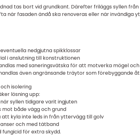
dnad tas bort vid grundkant. Därefter friläggs syllen från
a när fasaden ändå ska renoveras eller när invändiga yt
e eventuella nedgjutna spikklossar
al i anslutning till konstruktionen
andlas med saneringsvätska för att motverka mögel och
l behandlas även angränsande träytor som förebyggande åt
och isolering
äker lösning upp:
är syllen tidigare varit ingjuten
ts mot både vägg och grund
tt kyla inte leds in från yttervägg till golv
istanser och med tätband
 fungicid för extra skydd.