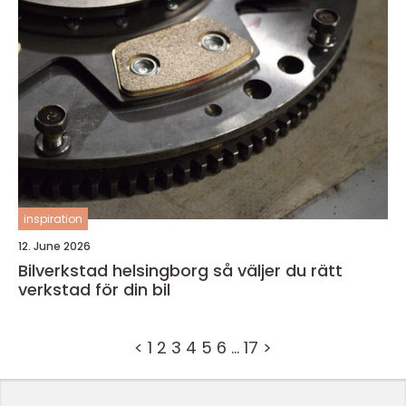
inspiration
12. June 2026
Bilverkstad helsingborg så väljer du rätt
verkstad för din bil
<
1
2
3
4
5
6
…
17
>