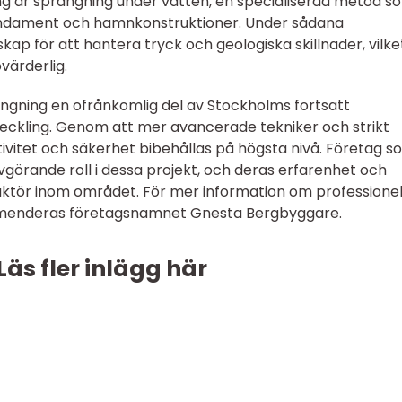
ng är sprängning under vatten, en specialiserad metod s
undament och hamnkonstruktioner. Under sådana
kap för att hantera tryck och geologiska skillnader, vilke
värderlig.
gning en ofrånkomlig del av Stockholms fortsatt
veckling. Genom att mer avancerade tekniker och strikt
vitet och säkerhet bibehållas på högsta nivå. Företag s
örande roll i dessa projekt, och deras erfarenhet och
 aktör inom området. För mer information om professionel
menderas företagsnamnet Gnesta Bergbyggare.
Läs fler inlägg här