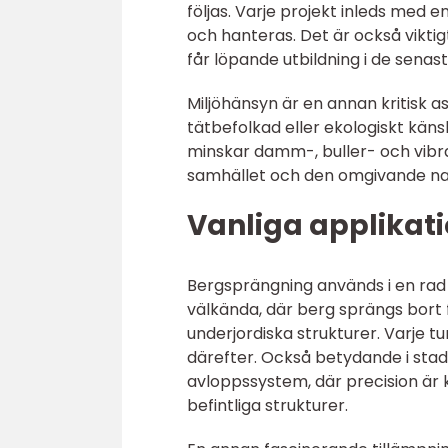
följas. Varje projekt inleds med e
och hanteras. Det är också vikti
får löpande utbildning i de senas
Miljöhänsyn är en annan kritisk 
tätbefolkad eller ekologiskt kän
minskar damm-, buller- och vibr
samhället och den omgivande na
Vanliga applikat
Bergsprängning används i en rad
välkända, där berg sprängs bort 
underjordiska strukturer. Varje 
därefter. Också betydande i stad
avloppssystem, där precision är k
befintliga strukturer.