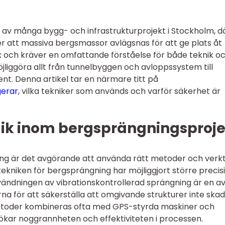
 av många bygg- och infrastrukturprojekt i Stockholm, d
er att massiva bergsmassor avlägsnas för att ge plats åt
x och kräver en omfattande förståelse för både teknik o
liggöra allt från tunnelbyggen och avloppssystem till
t. Denna artikel tar en närmare titt på
gerar
, vilka tekniker som används och varför säkerhet är
ik inom bergsprängningsproje
ng är det avgörande att använda rätt metoder och verkt
ekniken för bergsprängning har möjliggjort större precis
ändningen av vibrationskontrollerad sprängning är en a
a för att säkerställa att omgivande strukturer inte ska
etoder kombineras ofta med GPS-styrda maskiner och
 ökar noggrannheten och effektiviteten i processen.