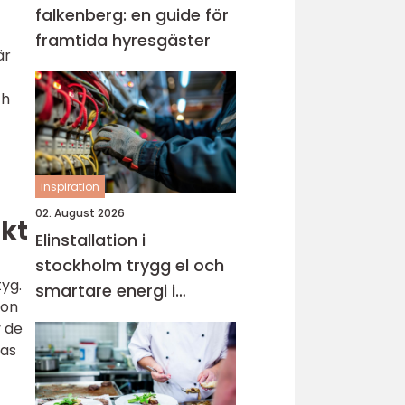
falkenberg: en guide för
framtida hyresgäster
är
ch
inspiration
02. August 2026
kt
Elinstallation i
stockholm trygg el och
yg.
smartare energi i
ion
vardagen
v de
das