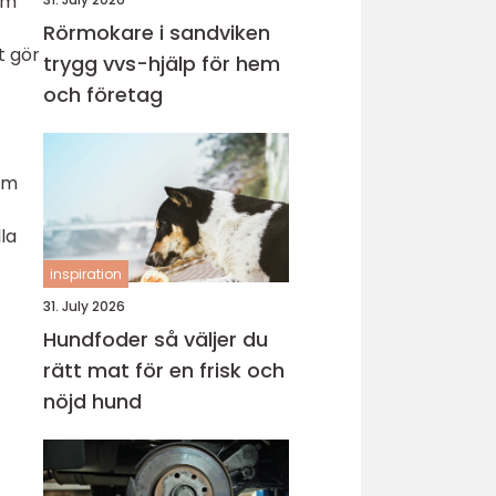
om
Rörmokare i sandviken
t gör
trygg vvs-hjälp för hem
och företag
om
la
inspiration
31. July 2026
Hundfoder så väljer du
rätt mat för en frisk och
nöjd hund