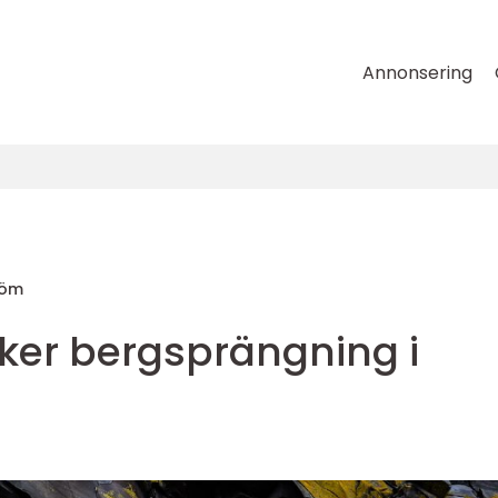
Annonsering
röm
äker bergsprängning i