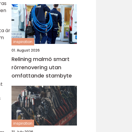
lugn i vardagen
ras
len
ta är
om
inspiration
01. August 2026
Relining malmö smart
rörrenovering utan
omfattande stambyte
st
s
inspiration
31. July 2026