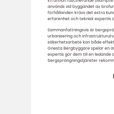
En annan fascinerande tillämpni
används vid byggandet av brof
förhållanden krävs det extra kuns
erfarenhet och teknisk expertis o
Sammanfattningsvis är bergsprän
urbanisering och infrastrukturut
säkerhetsarbete kan både effekti
Gnesta Bergbyggare spelar en avg
expertis gör dem till en ledande
bergsprängningstjänster rekom