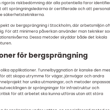
n rigorös riskbedömning där alla potentiella faror identifie
gt att sprängningsledarna är certifierade och att persona
te säkerhetsteknikerna.
aspekt av bergsprängning i Stockholm, där arbetsmiljön of
slig. För att minimera påverkan använder man tekniker s
ationsnivåerna. Dessa metoder skyddar både det lokala
turen.
ioner för bergsprängning
 olika applikationer. Tunnelbyggnation är kanske den me
för att skapa utrymme för vägar, järnvägar och andra
tunnelprojekt har unika utmaningar, och metoder anpassa
sutvecklingen är sprängningar för infrastruktur och
ritisk för att arbetet ska kunna utföras utan att störa