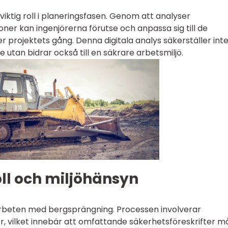
viktig roll i planeringsfasen. Genom att analyser
ner kan ingenjörerna förutse och anpassa sig till de
projektets gång. Denna digitala analys säkerställer int
 utan bidrar också till en säkrare arbetsmiljö.
ll och miljöhänsyn
 arbeten med bergsprängning. Processen involverar
 vilket innebär att omfattande säkerhetsföreskrifter m