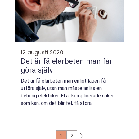
12 augusti 2020
Det är få elarbeten man får
göra själv
Det är få elarbeten man enligt lagen får
utföra själv, utan man måste anlita en
behörig elektriker. El är komplicerade saker
som kan, om det blir fel, få stora
konsekvenser. Varje år orsakar felaktiga
elinstallationer bränder, och även tyvärr
också d...
1
2