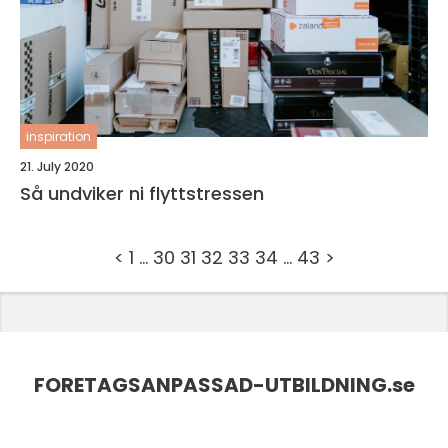
inspiration
21. July 2020
Så undviker ni flyttstressen
<
1
…
30
31
32
33
34
…
43
>
FORETAGSANPASSAD-UTBILDNING.
se