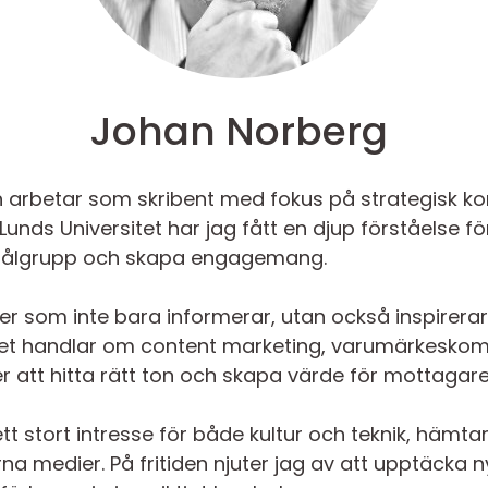
Johan Norberg
 arbetar som skribent med fokus på strategisk ko
unds Universitet har jag fått en djup förståelse f
t målgrupp och skapa engagemang.
xter som inte bara informerar, utan också inspirer
 handlar om content marketing, varumärkeskommun
fter att hitta rätt ton och skapa värde för mottagare
stort intresse för både kultur och teknik, hämtar 
a medier. På fritiden njuter jag av att upptäcka n