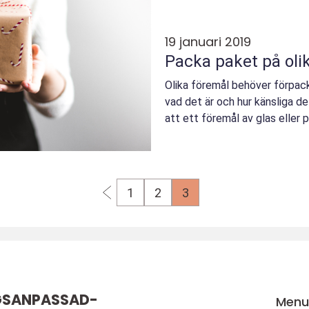
19 januari 2019
Packa paket på olik
Olika föremål behöver förpac
vad det är och hur känsliga de
att ett föremål av glas eller p
1
2
3
GSANPASSAD-
Men