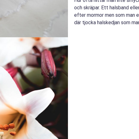
Hur ofta hittar man inte smyck
och skräpar. Ett halsband ell
efter mormor men som man egen
där tjocka halskedjan som man