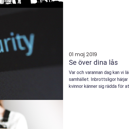
01 maj 2019
Se över dina lås
Var och varannan dag kan vi l
samhället. Inbrottsligor härja
kvinnor känner sig rädda för att