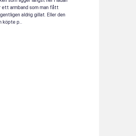
en som ligger längst ner i lådan
er ett armband som man fått
tligen aldrig gillat. Eller den
 köpte p...